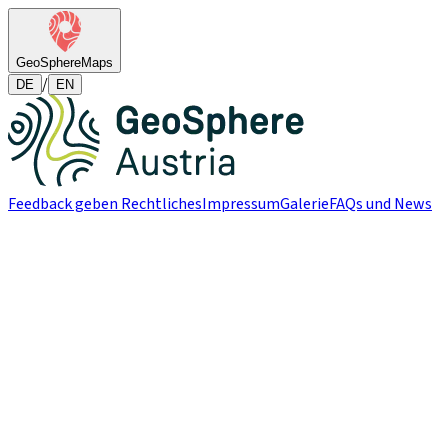
GeoSphere
Maps
/
DE
EN
Feedback geben
Rechtliches
Impressum
Galerie
FAQs und News