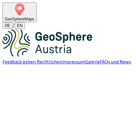
GeoSphere
Maps
/
DE
EN
Feedback geben
Rechtliches
Impressum
Galerie
FAQs und News